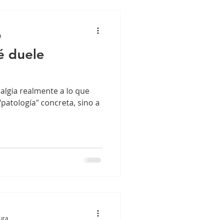
a
é duele
lgia realmente a lo que
patología" concreta, sino a
tura