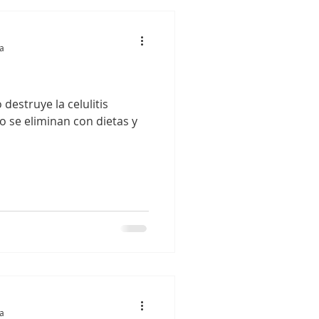
ra
destruye la celulitis
no se eliminan con dietas y
ra