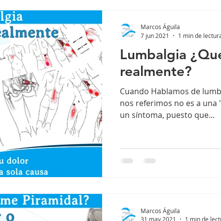
Marcos Águila
7 jun 2021
1 min de lectur
Lumbalgia ¿Qu
realmente?
Cuando Hablamos de lumba
nos referimos no es a una "
un síntoma, puesto que...
Marcos Águila
31 may 2021
1 min de lec