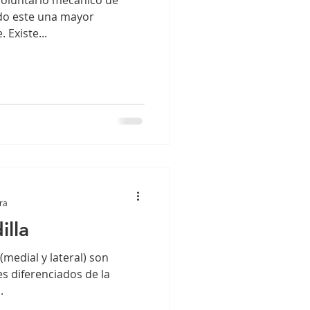
ndo este una mayor
 Existe...
ra
illa
(medial y lateral) son
es diferenciados de la
.