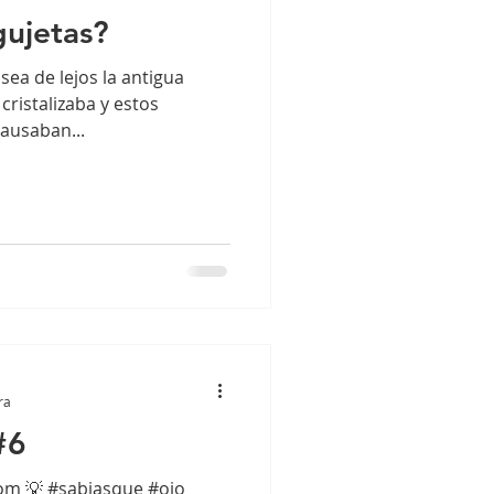
gujetas?
ea de lejos la antigua
 cristalizaba y estos
causaban...
ra
#6
com 💡 #sabiasque #ojo