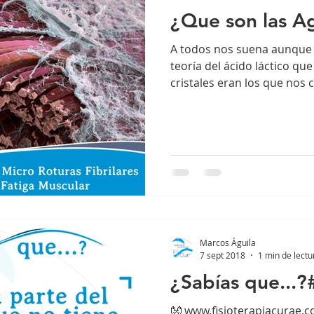
¿Que son las A
A todos nos suena aunque s
teoría del ácido láctico que
cristales eran los que nos 
Marcos Águila
7 sept 2018
1 min de lectu
¿Sabías que...?
👐 www.fisioterapiacurae.