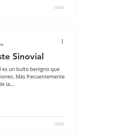
ra
te Sinovial
al es un bulto benigno que
aciones. Más frecuentemente
 la...