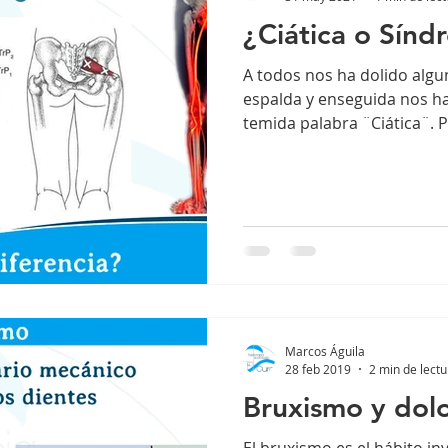
¿Ciática o Sínd
A todos nos ha dolido algun
espalda y enseguida nos ha
temida palabra ¨Ciática¨. P
Marcos Águila
28 feb 2019
2 min de lectu
Bruxismo y dolo
El bruxismo es el hábito i