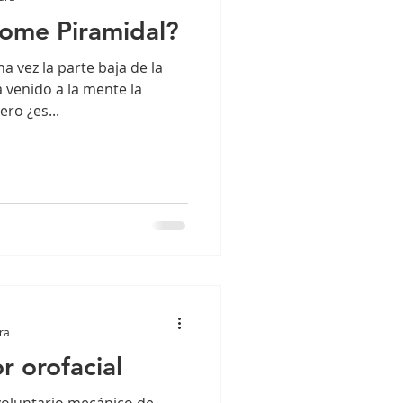
rome Piramidal?
a vez la parte baja de la
 venido a la mente la
ero ¿es...
ra
r orofacial
nvoluntario mecánico de