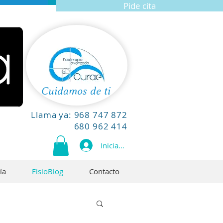
Pide cita
Cuidamos de ti
Llama ya:
968 747 872
680 962 414
Iniciar sesión
ía
FisioBlog
Contacto