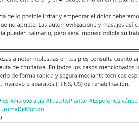
da de lo posible irritar y empeorar el dolor deberemo
ue no apriete. Las automovilizacione y masajes así c
fría pueden calmarlo, pero será imprescindible su tra
ezas a notar molestias en tus pies consulta cuanto an
euta de confianza. En todos los casos mencionados la
verlo de forma rápida y segura mediante técnicas espe
 invasivo o aparatos (TENS, US) de rehabilitación.
ies
#Fisioterapia
#FascitisPlantar
#EspolónCalcáneo
uromaDeMorton
d