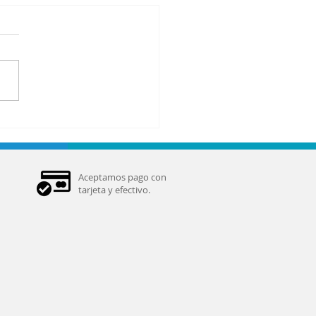
uxismo y
lor
ofacial
Aceptamos pago con
tarjeta y efectivo.