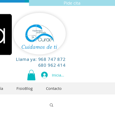
Pide cita
Cuidamos de ti
Llama ya:
968 747 872
680 962 414
Iniciar sesión
ía
FisioBlog
Contacto