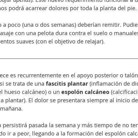
os podrá acarrear dolores por toda la planta del pie.
 a poco (una o dos semanas) deberían remitir. Pudien
masaje con una pelota dura contra el suelo o manuale
ntos suaves (con el objetivo de relajar).
rece es recurrentemente en el apoyo posterior o talón 
i se trata de una 
fascitis plantar
 (inflamación de di
el hueso calcáneo) o un 
espolón calcáneo
 (calcificac
ia plantar). El dolor se presentara siempre al inicio d
a mañana.
so persistirá pasada la semana y más tiempo de no ten
o ir a peor, llegando a la formación del espolón calc