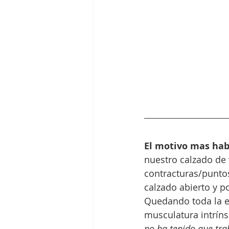
El motivo mas hab
nuestro calzado de 
contracturas/puntos
calzado abierto y p
Quedando toda la es
musculatura intríns
no ha tenido que tr