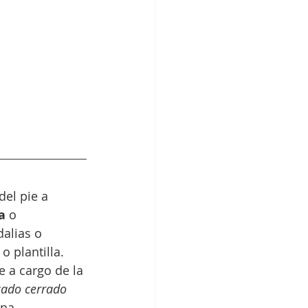
 del pie a 
a
 o 
alias o 
 plantilla. 
 a cargo de la 
zado cerrado 
una 