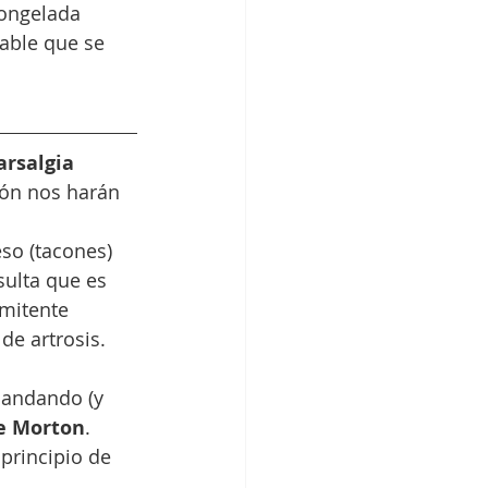
congelada 
bable que se 
rsalgia
cón nos harán 
eso (tacones) 
sulta que es 
mitente 
de artrosis.
 andando (y 
e Morton
. 
principio de 