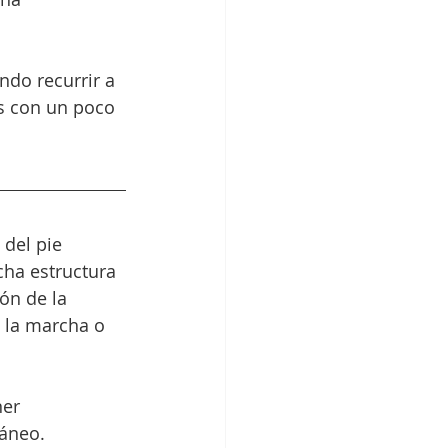
do recurrir a 
s con un poco 
del pie 
cha estructura 
ión de la 
e la marcha o 
er 
áneo. 