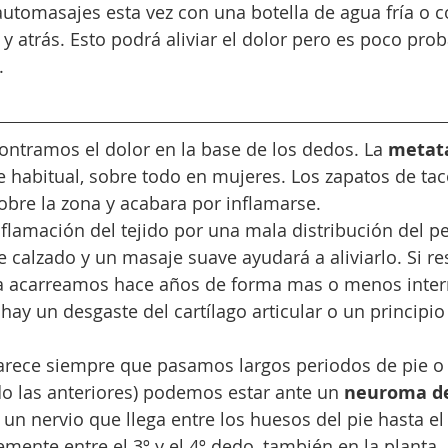
utomasajes esta vez con una botella de agua fría o 
y atrás. Esto podrá aliviar el dolor pero es poco pro
. 
ontramos el dolor en la base de los dedos. La 
metata
 habitual, sobre todo en mujeres. Los zapatos de ta
obre la zona y acabara por inflamarse. 
nflamación del tejido por una mala distribución del p
 calzado y un masaje suave ayudará a aliviarlo. Si re
 acarreamos hace años de forma mas o menos inter
ay un desgaste del cartílago articular o un principio 
arece siempre que pasamos largos periodos de pie o
o las anteriores) podemos estar ante un 
neuroma d
un nervio que llega entre los huesos del pie hasta el 
mente entre el 3º y el 4º dedo, también en la planta. 