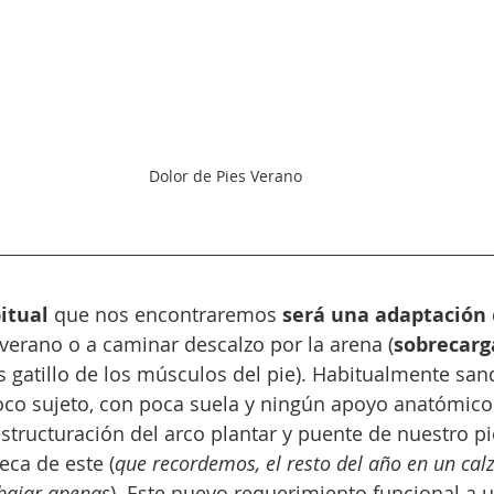
Dolor de Pies Verano
itual
 que nos encontraremos 
será una adaptación
verano o a caminar descalzo por la arena (
sobrecarg
 gatillo de los músculos del pie). Habitualmente sand
oco sujeto, con poca suela y ningún apoyo anatómico o
tructuración del arco plantar y puente de nuestro pie
eca de este (
que recordemos, el resto del año en un cal
abajar apenas
). Este nuevo requerimiento funcional a 