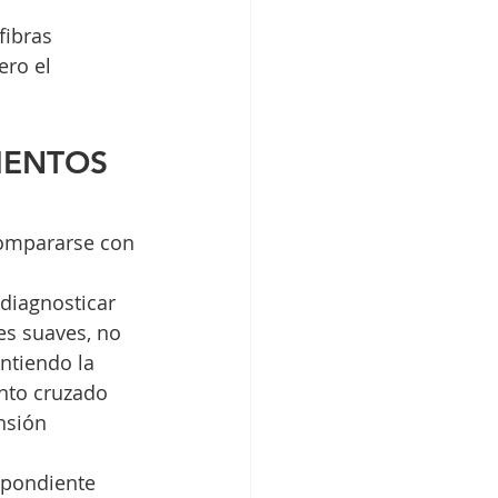
fibras
ero el 
MENTOS 
compararse con 
diagnosticar 
es suaves, no 
ntiendo la 
ento cruzado 
nsión 
spondiente 