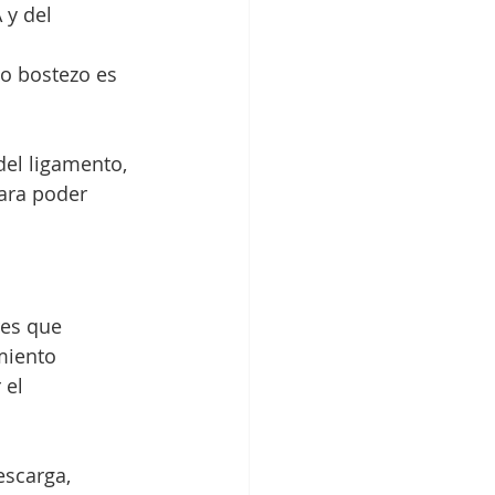
 y del 
mo bostezo es 
del ligamento, 
ara poder 
res que 
miento 
 el 
escarga, 