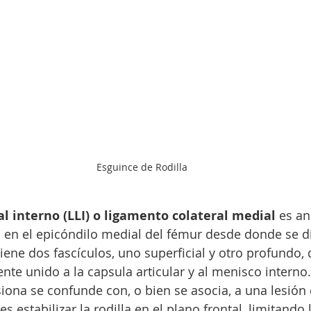
Esguince de Rodilla
l interno (LLI) o ligamento colateral medial
 es an
a en el epicóndilo medial del fémur desde donde se dir
Tiene dos fascículos, uno superficial y otro profundo, 
te unido a la capsula articular y al menisco interno.
iona se confunde con, o bien se asocia, a una lesión
s estabilizar la rodilla en el plano frontal, limitando 