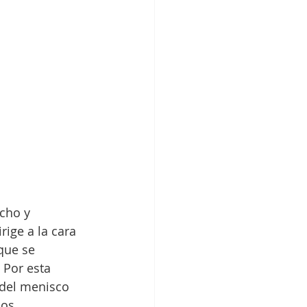
cho y 
ige a la cara 
que se 
 Por esta 
 del menisco 
los 