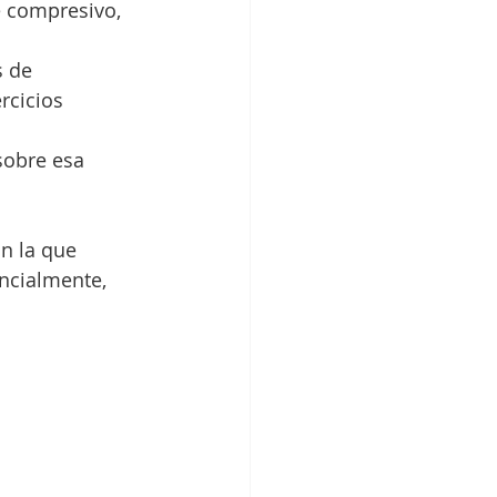
e compresivo, 
s de 
rcicios 
sobre esa 
on la que 
ncialmente, 