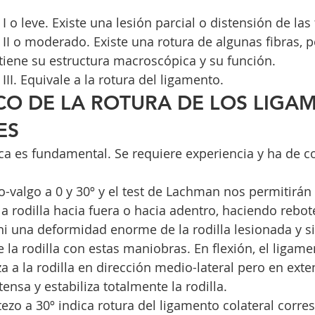
 o leve. Existe una lesión parcial o distensión de las 
II o moderado. Existe una rotura de algunas fibras, p
iene su estructura macroscópica y su función.
III. Equivale a la rotura del ligamento.
CO DE LA ROTURA DE LOS LIGA
ES
ica es fundamental. Se requiere experiencia y ha de 
-valgo a 0 y 30º y el test de Lachman nos permitirán 
 la rodilla hacia fuera o hacia adentro, haciendo rebot
ni una deformidad enorme de la rodilla lesionada y si
de la rodilla con estas maniobras. En flexión, el ligam
za a la rodilla en dirección medio-lateral pero en exte
ensa y estabiliza totalmente la rodilla.
tezo a 30º indica rotura del ligamento colateral corre