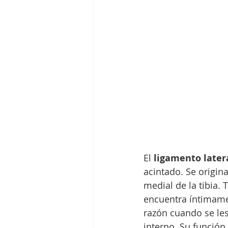
El 
ligamento latera
acintado. Se origin
medial de la tibia. 
encuentra íntimamen
razón cuando se les
interno. Su función e