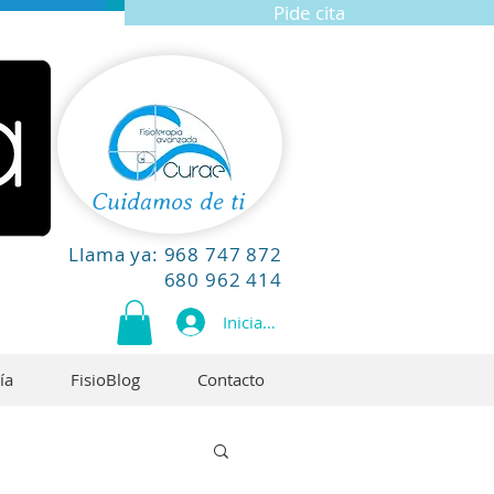
Pide cita
Cuidamos de ti
Llama ya:
968 747 872
680 962 414
Iniciar sesión
ía
FisioBlog
Contacto