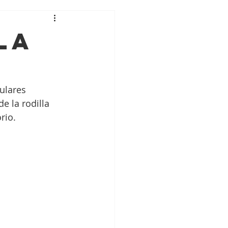
la
culares 
e la rodilla 
rio.