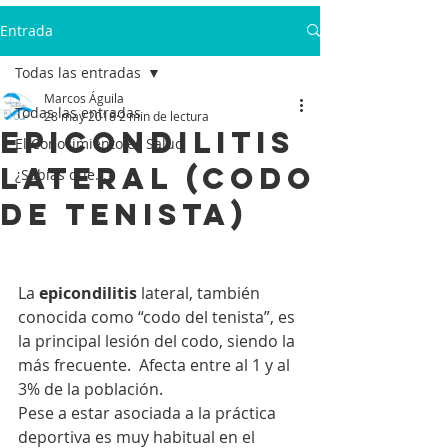
Entrada
Todas las entradas
Marcos Águila
Todas las entradas
28 may 2018
2 min de lectura
Epicondilitis
El Conocimiento es Salud
Lateral (Codo
¿Sabías que...?
de Tenista)
La 
epicondilitis
 lateral, también 
conocida como “codo del tenista”, es 
la principal lesión del codo, siendo la 
más frecuente.  Afecta entre al 1 y al 
3% de la población.
Pese a estar asociada a la práctica 
deportiva es muy habitual en el 