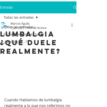
Entrada
Todas las entradas
Marcos Águila
Todas las entradas
7 jun 2021
1 min de lectura
Lumbalgia
El Conocimiento es Salud
¿Qué duele
¿Sabías que...?
realmente?
Cuando Hablamos de lumbalgia 
realmente a lo que nos referimos no 