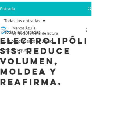
Entrada
Todas las entradas
Marcos Águila
Todas las entradas
21 feb 2019
4 min de lectura
Electrolipóli
El Conocimiento es Salud
sis: Reduce
¿Sabías que...?
volumen,
moldea y
reafirma.