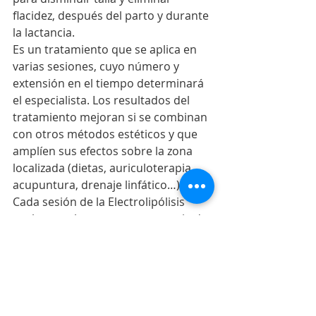
flacidez, después del parto y durante 
la lactancia.
Es un tratamiento que se aplica en 
varias sesiones, cuyo número y 
extensión en el tiempo determinará 
el especialista. Los resultados del 
tratamiento mejoran si se combinan 
con otros métodos estéticos y que 
amplíen sus efectos sobre la zona 
localizada (dietas, auriculoterapia, 
acupuntura, drenaje linfático…).
Cada sesión de la Electrolipólisis 
suele completarse con un masaje de 
Drenaje Linfático Manual, que 
favorece la eliminación de las grasas 
liberadas, el drenaje de los 
catabolitos grasos.
Con este tipo de tratamiento se 