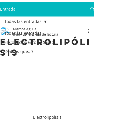
Entrada
Todas las entradas
Marcos Águila
Todas las entradas
8 nov 2018
2 min de lectura
Electrolipóli
El Conocimiento es Salud
sis
¿Sabías que...?
Electrolipólisis