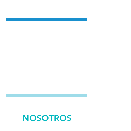
MASOTERAPIA
PSICOLOGÍA
INDIVIDUAL
PAREJA
SEXOLOGÍA
NOSOTROS