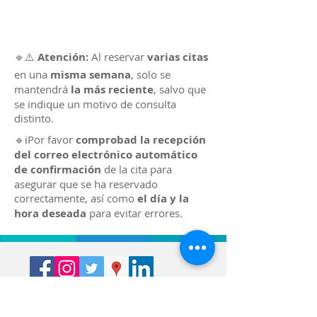
🔹⚠️
Atención:
Al reservar
varias citas
en una
misma semana
, solo se
mantendrá
la más reciente
, salvo que
se indique un motivo de co​nsulta
distinto.
🔹​ℹ️Por favor
comprobad la recepción
del correo electrónico automático
de confirmación
de la cita para
asegurar que se ha reservado
correctamente, así como
el día y la
hora deseada
para evitar errores.
Síguenos en las redes sociales.